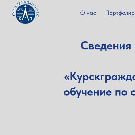
О нас
Портфолио
Сведения
«Курскгражда
обучение по