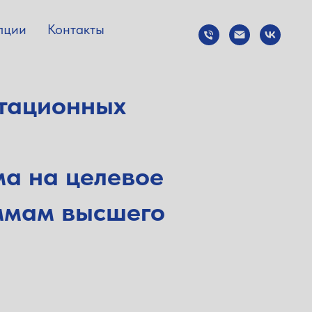
пции
Контакты
тационных
ма на целевое
ммам высшего